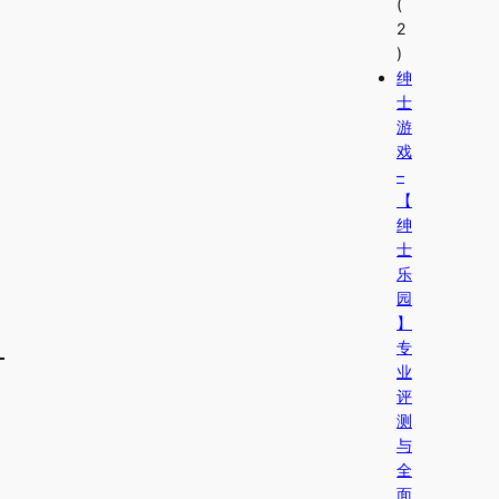
(
2
)
绅
士
游
戏
–
【
绅
士
乐
园
】
专
业
评
测
与
全
面