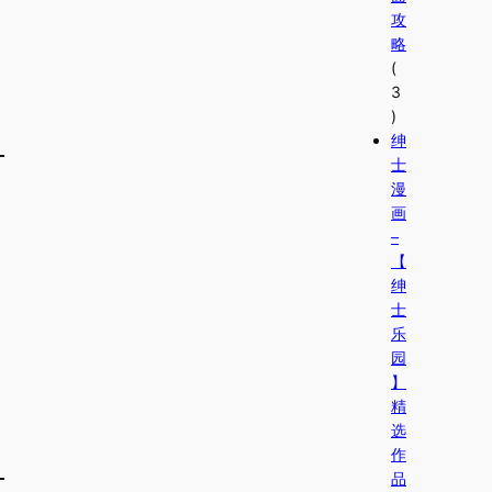
攻
略
(
3
)
绅
士
漫
画
–
【
绅
士
乐
园
】
精
选
作
品