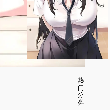
热
门
分
类