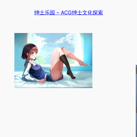
跳
绅士乐园 – ACG绅士文化探索
至
内
容