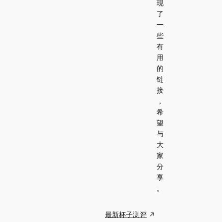
现
了
一
些
有
用
的
链
接
，
希
望
与
大
家
分
享
。
最新杯子测评