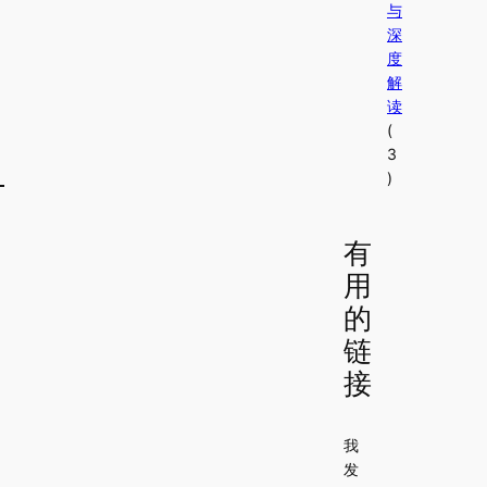
与
深
度
解
读
(
3
)
绅
有
用
的
链
接
我
发