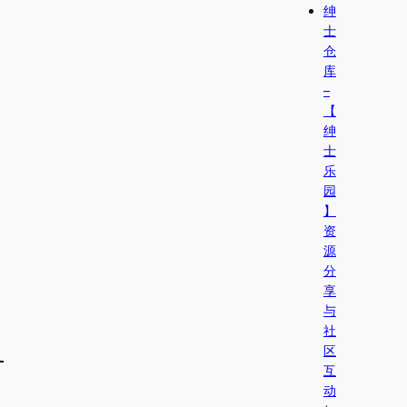
绅
士
仓
库
–
【
绅
士
乐
园
】
资
源
分
享
与
社
区
互
动