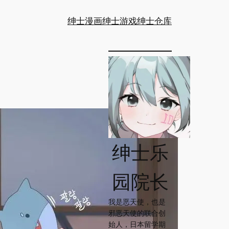
绅士漫画
绅士游戏
绅士仓库
绅士乐
园院长
我是恶天使，也是
邪恶天使的联合创
始人，日本留学期